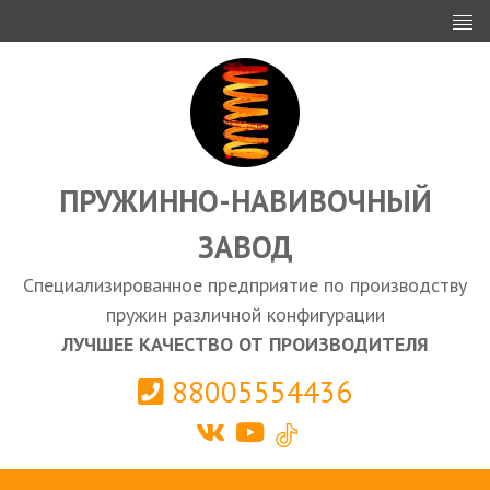
ИНВЕСТОРАМ
ПРОЕКТИРОВАНИЕ
ЭКСПОРТ
ЗАКУПКИ
ПРУЖИННО-НАВИВОЧНЫЙ
ЗАВОД
КАЛЬКУЛЯТОР ПРУЖИН
Специализированное предприятие по производству
Выберите город
пружин различной конфигурации
ЛУЧШЕЕ КАЧЕСТВО ОТ ПРОИЗВОДИТЕЛЯ
88005554436