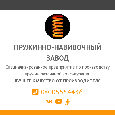
ИНВЕСТОРАМ
ПРОЕКТИРОВАНИЕ
ЭКСПОРТ
ЗАКУПКИ
ПРУЖИННО-НАВИВОЧНЫЙ
ЗАВОД
КАЛЬКУЛЯТОР ПРУЖИН
Специализированное предприятие по производству
Выберите город
пружин различной конфигурации
ЛУЧШЕЕ КАЧЕСТВО ОТ ПРОИЗВОДИТЕЛЯ
88005554436