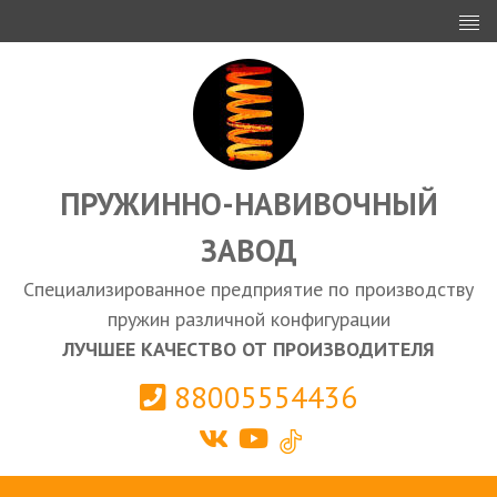
ИНВЕСТОРАМ
ПРОЕКТИРОВАНИЕ
ЭКСПОРТ
ЗАКУПКИ
ПРУЖИННО-НАВИВОЧНЫЙ
ЗАВОД
КАЛЬКУЛЯТОР ПРУЖИН
Специализированное предприятие по производству
Выберите город
пружин различной конфигурации
ЛУЧШЕЕ КАЧЕСТВО ОТ ПРОИЗВОДИТЕЛЯ
88005554436