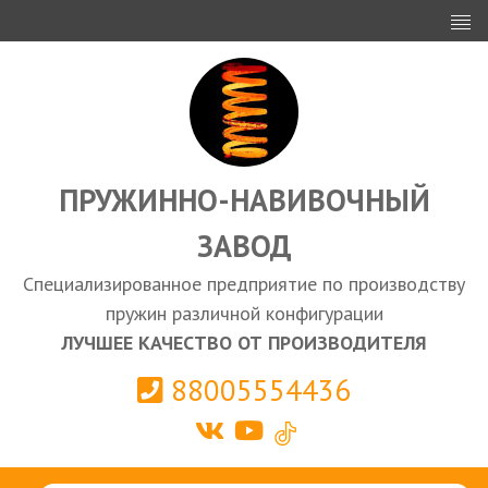
ИНВЕСТОРАМ
ПРОЕКТИРОВАНИЕ
ЭКСПОРТ
ЗАКУПКИ
ПРУЖИННО-НАВИВОЧНЫЙ
ЗАВОД
КАЛЬКУЛЯТОР ПРУЖИН
Специализированное предприятие по производству
Выберите город
пружин различной конфигурации
ЛУЧШЕЕ КАЧЕСТВО ОТ ПРОИЗВОДИТЕЛЯ
88005554436