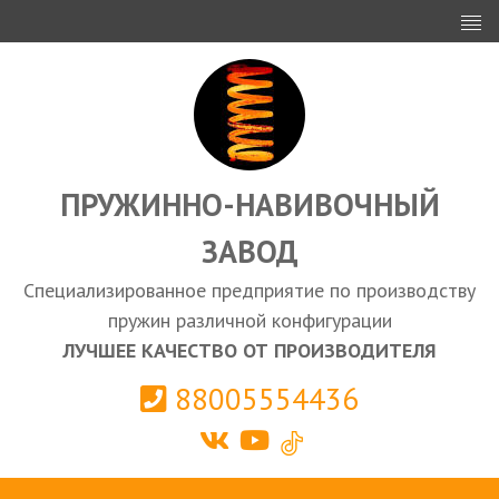
ИНВЕСТОРАМ
ПРОЕКТИРОВАНИЕ
ЭКСПОРТ
ЗАКУПКИ
ПРУЖИННО-НАВИВОЧНЫЙ
ЗАВОД
КАЛЬКУЛЯТОР ПРУЖИН
Специализированное предприятие по производству
Выберите город
пружин различной конфигурации
ЛУЧШЕЕ КАЧЕСТВО ОТ ПРОИЗВОДИТЕЛЯ
88005554436