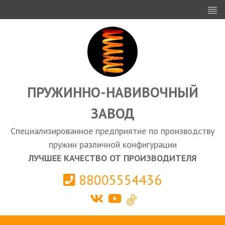
ИНВЕСТОРАМ
ПРОЕКТИРОВАНИЕ
ЭКСПОРТ
ЗАКУПКИ
ПРУЖИННО-НАВИВОЧНЫЙ
ЗАВОД
КАЛЬКУЛЯТОР ПРУЖИН
Специализированное предприятие по производству
Выберите город
пружин различной конфигурации
ЛУЧШЕЕ КАЧЕСТВО ОТ ПРОИЗВОДИТЕЛЯ
88005554436