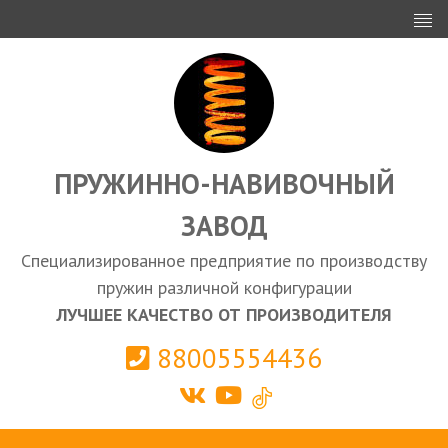
ИНВЕСТОРАМ
ПРОЕКТИРОВАНИЕ
ЭКСПОРТ
ЗАКУПКИ
ПРУЖИННО-НАВИВОЧНЫЙ
ЗАВОД
КАЛЬКУЛЯТОР ПРУЖИН
Специализированное предприятие по производству
Выберите город
пружин различной конфигурации
ЛУЧШЕЕ КАЧЕСТВО ОТ ПРОИЗВОДИТЕЛЯ
88005554436