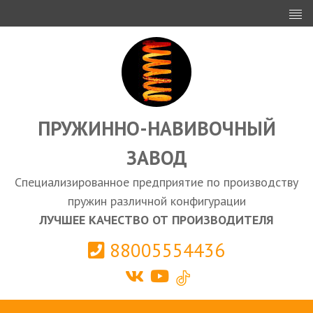
ИНВЕСТОРАМ
ПРОЕКТИРОВАНИЕ
ЭКСПОРТ
ЗАКУПКИ
ПРУЖИННО-НАВИВОЧНЫЙ
ЗАВОД
КАЛЬКУЛЯТОР ПРУЖИН
Специализированное предприятие по производству
Выберите город
пружин различной конфигурации
ЛУЧШЕЕ КАЧЕСТВО ОТ ПРОИЗВОДИТЕЛЯ
88005554436