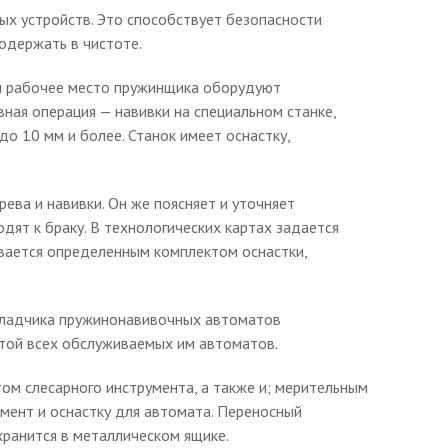
х устройств. Это способствует безопасности
одержать в чистоте.
ки рабочее место пружинщика оборудуют
ная операция — навивки на специальном станке,
до 10 мм и более. Станок имеет оснастку,
ева и навивки. Он же поясняет и уточняет
ят к браку. В технологических картах задается
ивается определенным комплектом оснастки,
аладчика пружинонавивочных автоматов
отой всех обслуживаемых им автоматов.
ом слесарного инструмента, а также и; мерительным
мент и оснастку для автомата. Переносный
 хранится в металлическом ящике.