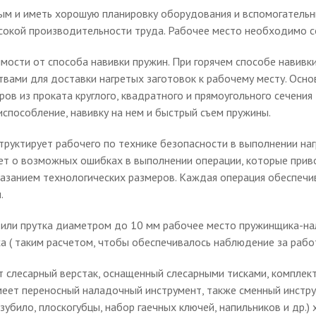
ым и иметь хорошую планировку оборудования и вспомогательны
сокой производительности труда. Рабочее место необходимо с
имости от способа навивки пружин. При горячем способе навив
вами для доставки нагретых заготовок к рабочему месту. Основ
в из проката круглого, квадратного и прямоугольного сечения 
способление, навивку на нем и быстрый съем пружины.
труктирует рабочего по технике безопасности в выполнении нагр
т о возможных ошибках в выполнении операции, которые привод
казанием технологических размеров. Каждая операция обеспеч
.
и или прутка диаметром до 10 мм рабочее место пружинщика-н
ха ( таким расчетом, чтобы обеспечивалось наблюдение за раб
слесарный верстак, оснащенный слесарными тисками, комплект
еет переносный наладочный инструмент, также сменный инстру
убило, плоскогубцы, набор гаечных ключей, напильников и др.)