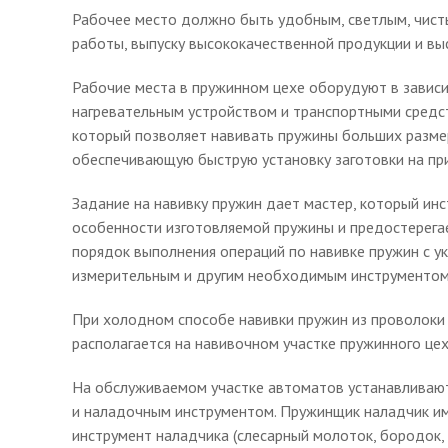
Рабочее место должно быть удобным, светлым, чист
работы, выпуску высококачественной продукции и вы
Рабочие места в пружинном цехе оборудуют в завис
нагревательным устройством и транспортными средст
который позволяет навивать пружины больших размеро
обеспечивающую быструю установку заготовки на при
Задание на навивку пружин дает мастер, который инс
особенности изготовляемой пружины и предостерегае
порядок выполнения операций по навивке пружин с у
измерительным и другим необходимым инструментом
При холодном способе навивки пружин из проволок
располагается на навивочном участке пружинного це
На обслуживаемом участке автоматов устанавливают 
и наладочным инструментом. Пружинщик наладчик им
инструмент наладчика (слесарный молоток, бородок, з