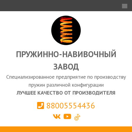
ИНВЕСТОРАМ
ПРОЕКТИРОВАНИЕ
ЭКСПОРТ
ЗАКУПКИ
ПРУЖИННО-НАВИВОЧНЫЙ
ЗАВОД
КАЛЬКУЛЯТОР ПРУЖИН
Специализированное предприятие по производству
Выберите город
пружин различной конфигурации
ЛУЧШЕЕ КАЧЕСТВО ОТ ПРОИЗВОДИТЕЛЯ
88005554436