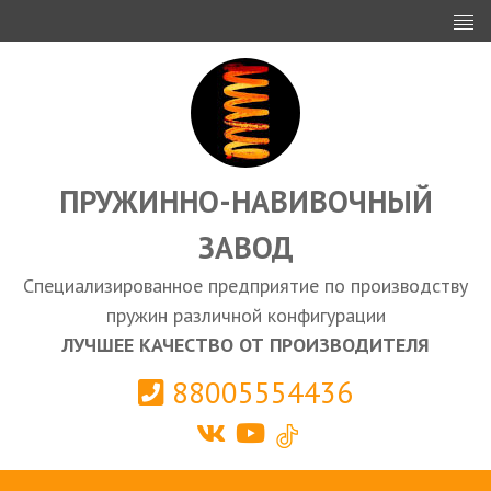
ИНВЕСТОРАМ
ПРОЕКТИРОВАНИЕ
ЭКСПОРТ
ЗАКУПКИ
ПРУЖИННО-НАВИВОЧНЫЙ
ЗАВОД
КАЛЬКУЛЯТОР ПРУЖИН
Специализированное предприятие по производству
Выберите город
пружин различной конфигурации
ЛУЧШЕЕ КАЧЕСТВО ОТ ПРОИЗВОДИТЕЛЯ
88005554436