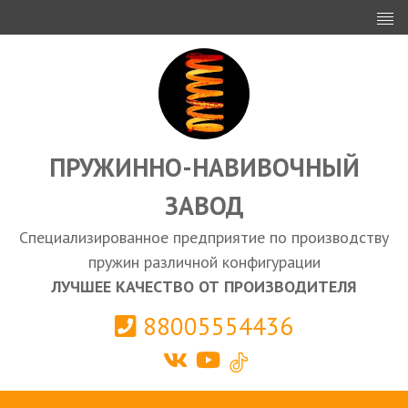
ИНВЕСТОРАМ
ПРОЕКТИРОВАНИЕ
ЭКСПОРТ
ЗАКУПКИ
ПРУЖИННО-НАВИВОЧНЫЙ
ЗАВОД
КАЛЬКУЛЯТОР ПРУЖИН
Специализированное предприятие по производству
Выберите город
пружин различной конфигурации
ЛУЧШЕЕ КАЧЕСТВО ОТ ПРОИЗВОДИТЕЛЯ
88005554436